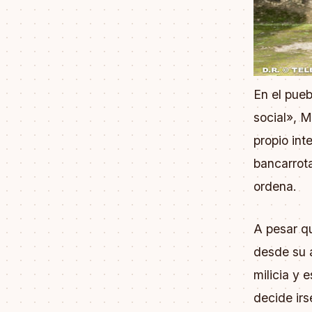
En el pue
social», M
propio int
bancarrota
ordena.
A pesar q
desde su 
milicia y 
decide irs