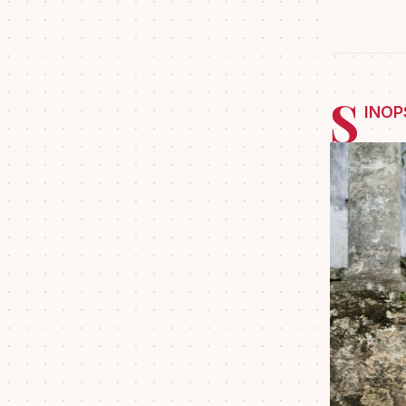
S
INOP