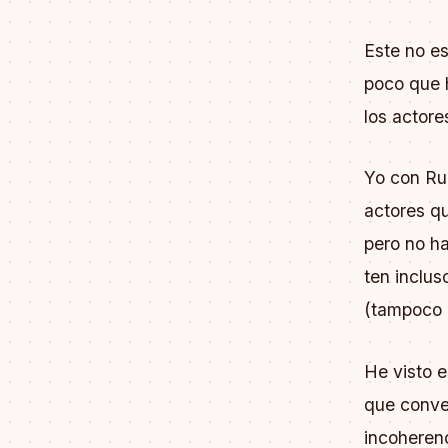
Este no es
poco que 
los actore
Yo con Ru
actores q
pero no h
ten inclu
(tampoco l
He visto 
que conven
incoheren