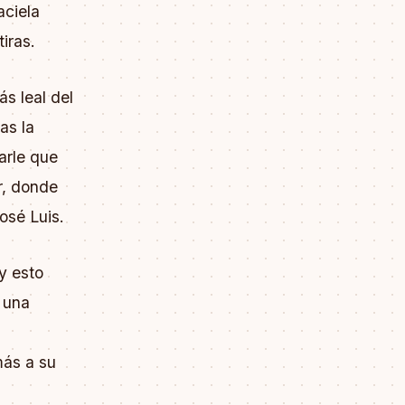
aciela
iras.
ás leal del
as la
arle que
ar, donde
osé Luis.
 y esto
 una
a
más a su