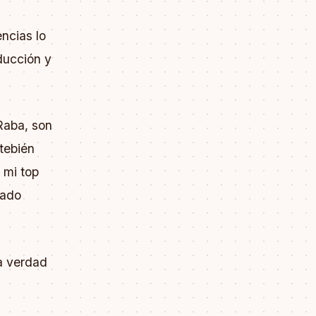
encias lo
ducción y
Raba, son
tebién
 mi top
tado
a verdad