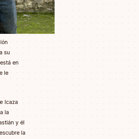
ión
a su
 está en
e le
e Icaza
a la
stián y él
descubre la