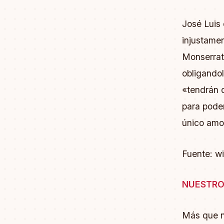
José Luis 
injustame
Monserrat 
obligandol
«tendrán q
para poder
único amo
Fuente: w
NUESTRO
Más que n