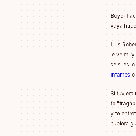
Boyer hace
vaya hacer
Luis Rober
le ve muy
se si es 
Infames
o
Si tuviera
te "tragab
y te entre
hubiera g