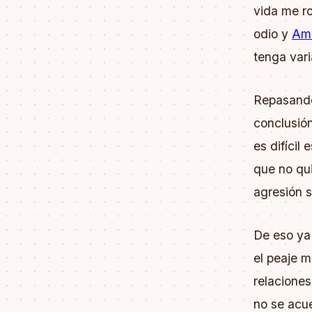
vida me ro
odio y
Amo
tenga vari
Repasando
conclusión
es difícil
que no qui
agresión s
De eso ya
el peaje m
relaciones
no se acue