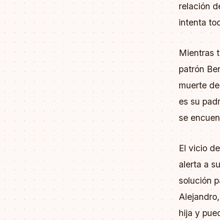
relación d
intenta to
Mientras t
patrón Ben
muerte de 
es su padr
se encuent
El vicio d
alerta a s
solución p
Alejandro,
hija y pue