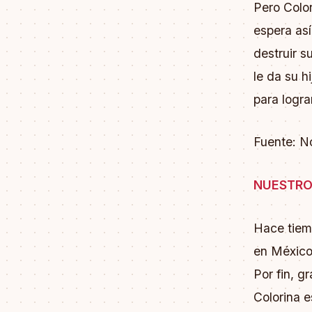
Pero Colo
espera así
destruir s
le da su h
para logra
Fuente: N
NUESTRO
Hace tiemp
en México
Por fin, g
Colorina e