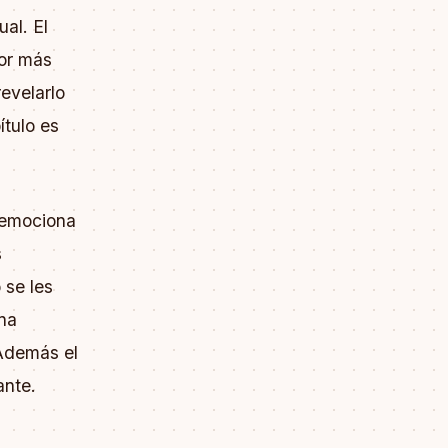
ual. El
por más
revelarlo
ítulo es
 emociona
s
 se les
na
 Además el
ante.