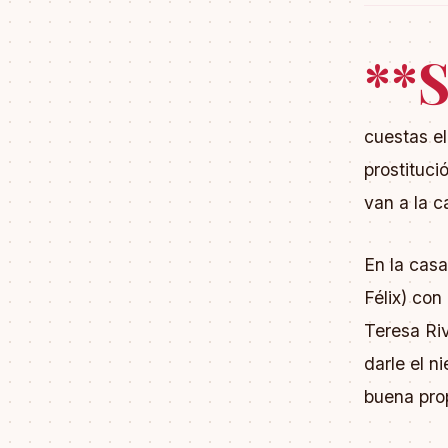
**
cuestas el
prostituci
van a la c
En la casa
Félix) co
Teresa Ri
darle el n
buena prop