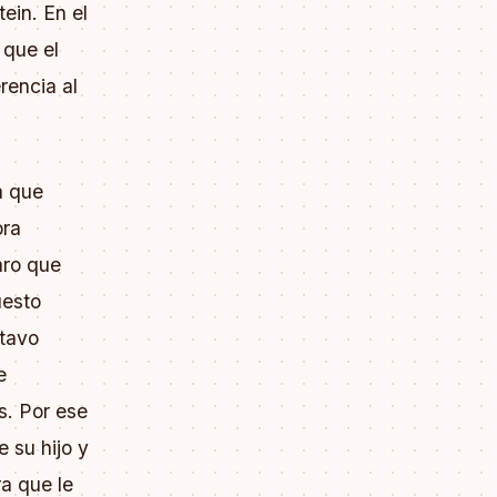
ein. En el
í que el
rencia al
a que
bra
laro que
uesto
stavo
e
s. Por ese
 su hijo y
ra que le