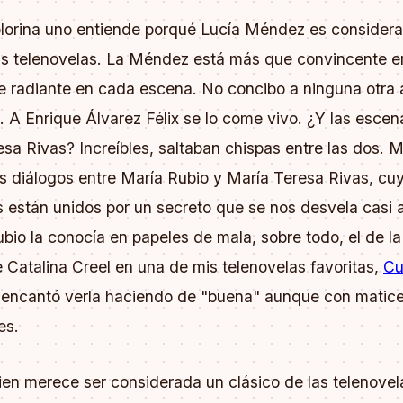
lorina uno entiende porqué Lucía Méndez es consider
las telenovelas. La Méndez está más que convincente e
 radiante en cada escena. No concibo a ninguna otra a
. A Enrique Álvarez Félix se lo come vivo. ¿Y las esce
sa Rivas? Increíbles, saltaban chispas entre las dos. 
s diálogos entre María Rubio y María Teresa Rivas, cu
 están unidos por un secreto que se nos desvela casi al
bio la conocía en papeles de mala, sobre todo, el de la
e Catalina Creel en una de mis telenovelas favoritas,
Cu
 encantó verla haciendo de "buena" aunque con matic
es.
ien merece ser considerada un clásico de las telenovel