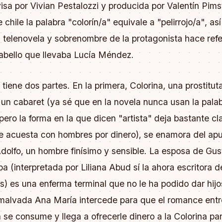
isa por Vivian Pestalozzi y producida por Valentín Pimst
chile la palabra "colorín/a" equivale a "pelirrojo/a", as
la telenovela y sobrenombre de la protagonista hace refe
cabello que llevaba Lucía Méndez.
a tiene dos partes. En la primera, Colorina, una prostitut
 un cabaret (ya sé que en la novela nunca usan la pala
 pero la forma en la que dicen "artista" deja bastante c
se acuesta con hombres por dinero), se enamora del ap
dolfo, un hombre finísimo y sensible. La esposa de Gu
ba (interpretada por Liliana Abud sí la ahora escritora d
s) es una enferma terminal que no le ha podido dar hijo
malvada Ana María intercede para que el romance entre
a se consume y llega a ofrecerle dinero a la Colorina pa