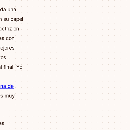
ada una
n su papel
ctriz en
nas con
Mejores
yos
 final. Yo
na de
es muy
as