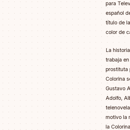
para Telev
español de 
título de 
color de 
La histori
trabaja en
prostituta
Colorina 
Gustavo A
Adolfo, Al
telenovela
motivo la 
la Colorin