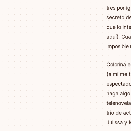
tres por i
secreto de
que lo int
aquí). Cua
imposible
Colorina 
(a mí me t
espectado
haga algo
telenovela
trío de ac
Julissa y 