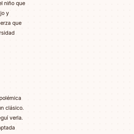
l niño que
jo y
uerza que
ersidad
 polémica
n clásico.
guí verla.
daptada