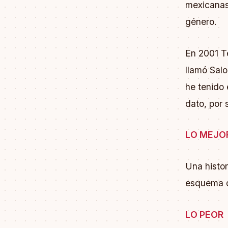
mexicanas 
género.
En 2001 Te
llamó Sal
he tenido 
dato, por s
LO MEJO
Una histo
esquema de
LO PEOR