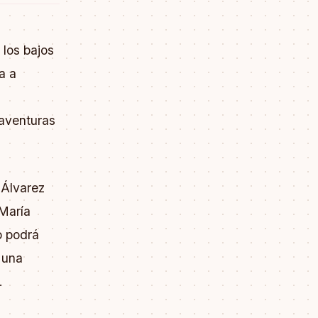
los bajos
a a
 aventuras
Álvarez
María
o podrá
 una
.