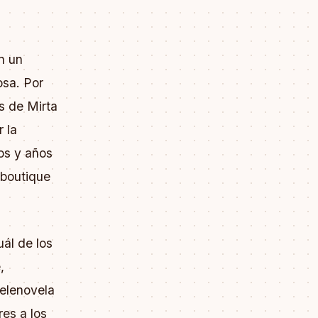
n un
osa. Por
s de Mirta
 la
os y años
 boutique
uál de los
,
telenovela
res a los