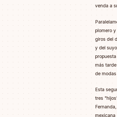
venda a s
Paralelam
plomero y 
giros del 
y del suy
propuesta
más tarde
de modas y
Esta segun
tres "hijo
Fernanda,
mexicana e