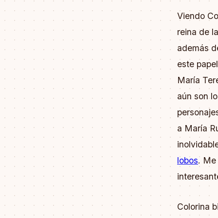
Viendo Co
reina de 
además de
este papel
María Tere
aún son lo
personajes
a María Ru
inolvidabl
lobos
. Me
interesant
Colorina b