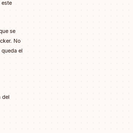
 este
 que se
Ecker. No
í queda el
 del