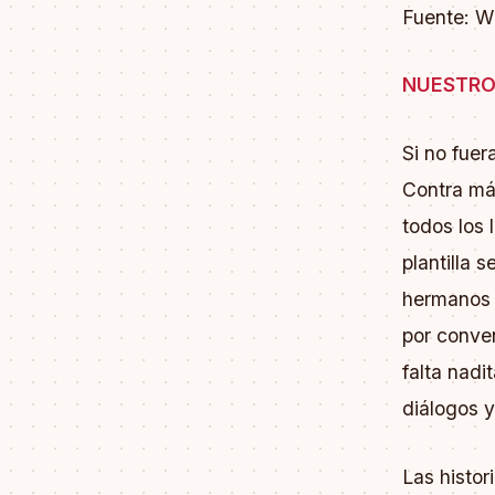
Fuente: W
NUESTRO
Si no fuer
Contra má
todos los 
plantilla 
hermanos 
por conven
falta nadi
diálogos y
Las histo