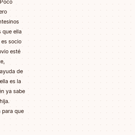
 Poco
ero
ntesinos
 que ella
 es socio
vio esté
e,
 ayuda de
lla es la
én ya sabe
hija.
a para que