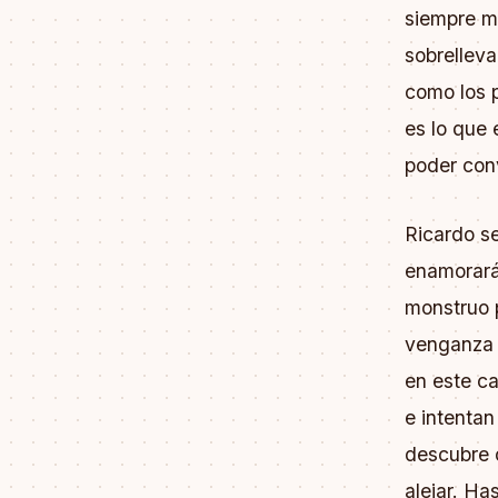
siempre m
sobrelleva
como los 
es lo que 
poder con
Ricardo s
enamorará 
monstruo 
venganza 
en este ca
e intenta
descubre o
alejar. Ha