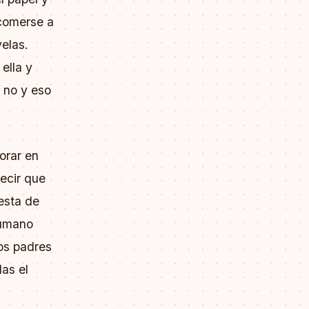
 comerse a
elas.
ella y
o no y eso
orar en
decir que
 esta de
humano
os padres
as el