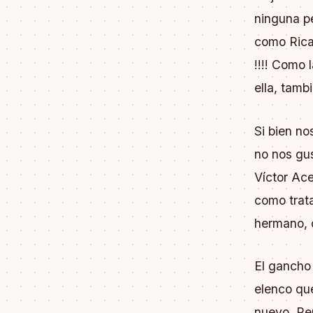
ninguna p
como Rica
!!!! Como 
ella, tamb
Si bien n
no nos gu
Víctor Ace
como trat
hermano, 
El gancho 
elenco que
nuevo. Per