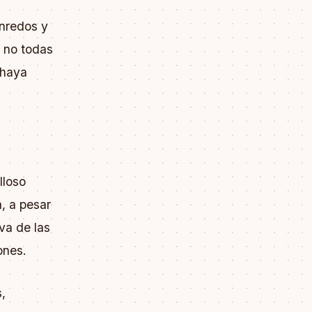
enredos y
 no todas
 haya
lloso
, a pesar
va de las
ones.
,