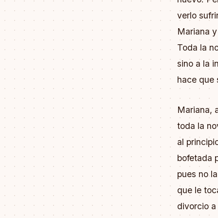
verlo suf
Mariana y
Toda la no
sino a la 
hace que 
Mariana, a
toda la no
al princip
bofetada 
pues no l
que le toc
divorcio a