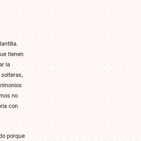
antilla.
ue tienen
ar la
 solteras,
rimonios
amos no
oria con
do porque