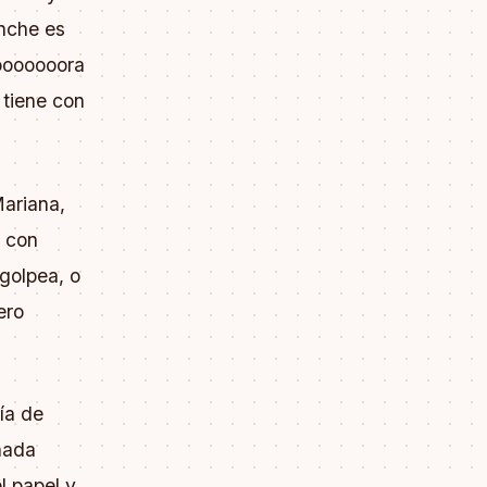
anche es
ooooooora
 tiene con
Mariana,
o con
 golpea, o
ero
.
ía de
 nada
l papel y