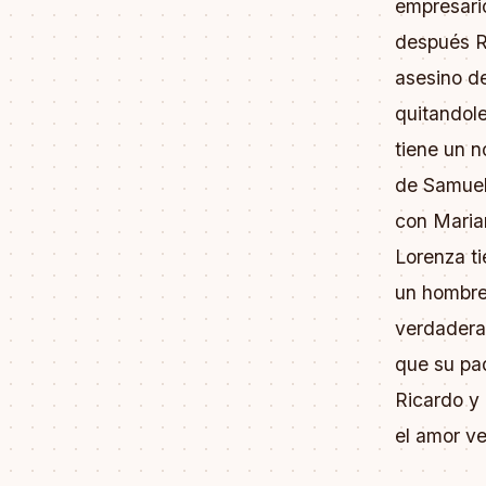
empresari
después R
asesino d
quitandol
tiene un n
de Samuel
con Marian
Lorenza t
un hombre 
verdadera
que su pad
Ricardo y 
el amor v