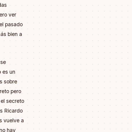
das
ero ver
 el pasado
más bien a
 se
o es un
s sobre
reto pero
 el secreto
as Ricardo
s vuelve a
 no hay