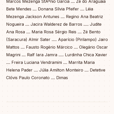
Marcos Mezenga StÁªnio Garcia .... Zé do Araguaia
Bete Mendes .... Donana Sílvia Pfeifer .... Léia
Mezenga Jackson Antunes .... Regino Ana Beatriz
Nogueira .... Jacira Walderez de Barros ..... Judite
Ana Rosa .... Maria Rosa Sérgio Reis .... Zé Bento
(Saracura) Almir Sater ..... Aparício (Pirilampo) Jairo
Mattos .... Fausto Rogério Márcico .... Olegário Oscar
Magrini .... Ralf Iara Jamra ..... Lurdinha Chica Xavier
.... Freira Luciana Vendramini .... Marrita Maria
Helena Pader .... Júlia Amilton Monteiro .... Detetive
Clóvis Paulo Coronato .... Dimas